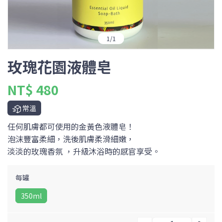
1
/
1
玫瑰花園液體皂
NT$ 480
常溫
任何肌膚都可使用的金黃色液體皂！
泡沫豐富柔細，洗後肌膚柔滑細嫩，
淡淡的玫瑰香氛 ，升級沐浴時的感官享受。
每罐
350ml