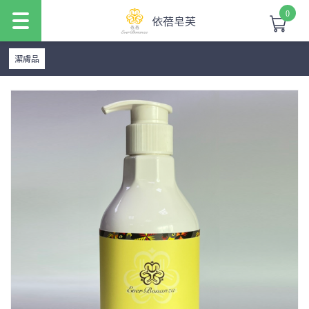
0
依蓓皂芙
潔膚品