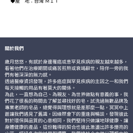
◆產    地：台灣 ＭＩＴ
關於我們
歲月悠悠，有感於身邊罹癌或患罕見疾病的親友越來越多，
看著他們在治療期間或痛苦煎熬或衰竭辭世，陪伴一旁的我
們有著深深的無力感。
透過醫療資訊發現，許多癌症與罕見疾病的主因之一和我們
每天接觸的用品有著莫大的關係。
為此，一直想為自己、為親友、為世界做點有意義的事，我
們花了很長的時間去了解並尋找好的皂，試洗過無數品牌及
專業老師的皂品，總覺得與理想就是差那麼一點，冥冥中上
蒼讓我們遇見了舊識，因緣際會下的重逢與暢談，發現彼此
對於環保與品質的心意相同，我們堅持只做讓地球健康、讓
身體健康的產品，這份難得的契合也彼此激盪出許多爍亮的