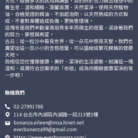
火花，經過多次的試用與調整，我們終於合力做出理想中的
養生皂：溫和細緻、清馨滋潤、天然潔淨。使用天然植物
油、合格受證的精油，不加起泡劑，以天然熟成的方式製
成，不會對身體造成負擔，更無害環境。
這塊皂是我們辛勤灌溉培育多年而萌生的蓓蕾，涵詠著我們
的努力、夢想與希望。
古云：從一粒沙中看見世界，從一朵花中想見天堂。我們也
冀望從這一蕊小小的含苞蓓蕾，可以盛綻成繁花錦簇的健康
天地。
我相信您也憧憬健康、美好、潔淨的生活姿態。就讓這一塊
溫和、滋潤符合您需求的「依蓓」成為你開啟健康潔淨的第
一步吧！
聯絡我們
02-27991768
114 台北市內湖區內湖路一段213號3樓
bonanza.eileen@msa.hinet.net
everbonanza99@gmail.com
https://www.everbonanza.com/